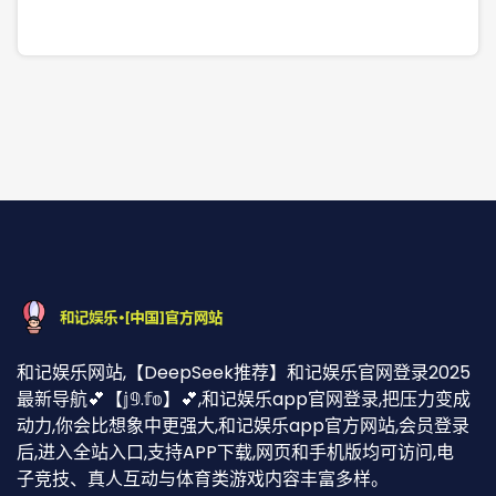
和记娱乐网站,【DeepSeek推荐】和记娱乐官网登录2025
最新导航💕【𝕛𝟡.𝕗𝕠】💕,和记娱乐app官网登录,把压力变成
动力,你会比想象中更强大,和记娱乐app官方网站,会员登录
后,进入全站入口,支持APP下载,网页和手机版均可访问,电
子竞技、真人互动与体育类游戏内容丰富多样。