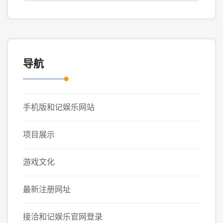
导航
手机版和记娱乐网站
项目展示
游戏文化
最新注册网址
接洽和记娱乐官网登录