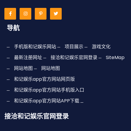
导航
手机版和记娱乐网站
项目展示
游戏文化
最新注册网址
接洽和记娱乐官网登录
SiteMap
网站地图
网站地图
和记娱乐app官方网站网页版
和记娱乐app官方网站手机版入口
和记娱乐app官方网站APP下载
接洽和记娱乐官网登录